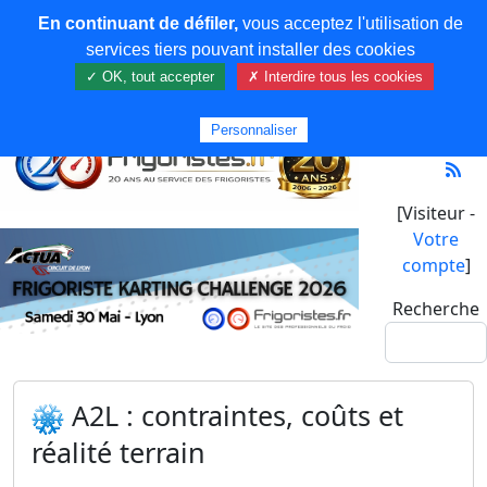
En continuant de défiler,
vous acceptez l'utilisation de
services tiers pouvant installer des cookies
✓ OK, tout accepter
✗ Interdire tous les cookies
Personnaliser
[Visiteur -
Votre
compte
]
Recherche
A2L : contraintes, coûts et
réalité terrain