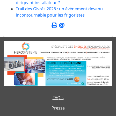
dirigeant installateur ?
Trail des Givrés 2026 : un événement devenu
incontournable pour les frigoristes
FAQ's
Presse