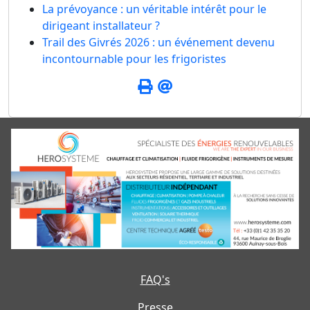
La prévoyance : un véritable intérêt pour le
dirigeant installateur ?
Trail des Givrés 2026 : un événement devenu
incontournable pour les frigoristes
FAQ's
Presse