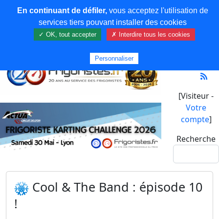
En continuant de défiler,
vous acceptez l'utilisation de
services tiers pouvant installer des cookies
✓ OK, tout accepter
✗ Interdire tous les cookies
Personnaliser
[Visiteur -
Votre
compte
]
Recherche
Cool & The Band : épisode 10
!