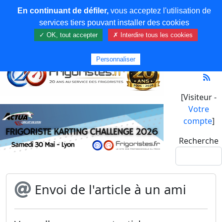
En continuant de défiler,
vous acceptez l'utilisation de
services tiers pouvant installer des cookies
✓ OK, tout accepter
✗ Interdire tous les cookies
Personnaliser
[Visiteur -
Votre
compte
]
Recherche
Envoi de l'article à un ami