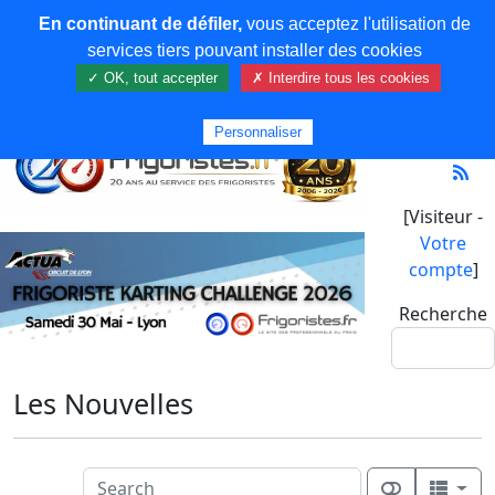
En continuant de défiler,
vous acceptez l'utilisation de
services tiers pouvant installer des cookies
✓ OK, tout accepter
✗ Interdire tous les cookies
Personnaliser
[Visiteur -
Votre
compte
]
Recherche
Les Nouvelles