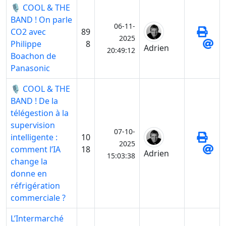
🎙️ COOL & THE
BAND ! On parle
06-11-
CO2 avec
89
2025
Philippe
8
Adrien
20:49:12
Boachon de
Panasonic
🎙️ COOL & THE
BAND ! De la
télégestion à la
supervision
07-10-
intelligente :
10
2025
comment l’IA
18
Adrien
15:03:38
change la
donne en
réfrigération
commerciale ?
L’Intermarché