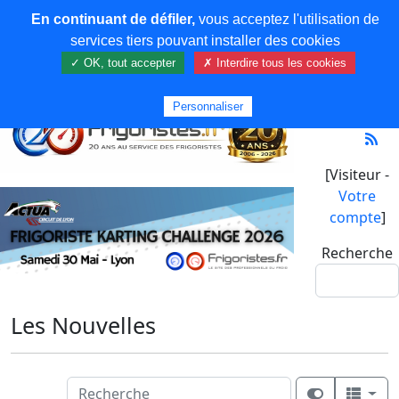
En continuant de défiler,
vous acceptez l'utilisation de
services tiers pouvant installer des cookies
✓ OK, tout accepter
✗ Interdire tous les cookies
Personnaliser
[Visiteur -
Votre
compte
]
Recherche
Les Nouvelles