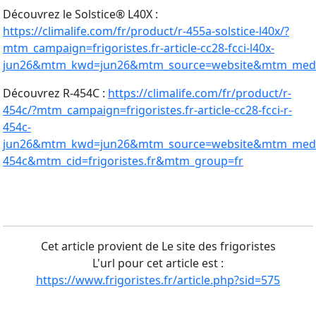
Découvrez le Solstice® L40X :
https://climalife.com/fr/product/r-455a-solstice-l40x/?
mtm_campaign=frigoristes.fr-article-cc28-fcci-l40x-
jun26&mtm_kwd=jun26&mtm_source=website&mtm_mediu
Découvrez R-454C :
https://climalife.com/fr/product/r-
454c/?mtm_campaign=frigoristes.fr-article-cc28-fcci-r-
454c-
jun26&mtm_kwd=jun26&mtm_source=website&mtm_medi
454c&mtm_cid=frigoristes.fr&mtm_group=fr
Cet article provient de Le site des frigoristes
L'url pour cet article est :
https://www.frigoristes.fr/article.php?sid=575