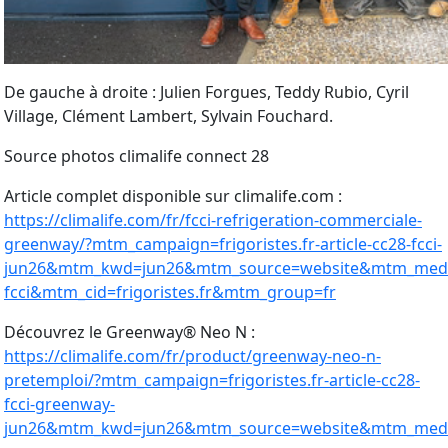
De gauche à droite : Julien Forgues, Teddy Rubio, Cyril
Village, Clément Lambert, Sylvain Fouchard.
Source photos climalife connect 28
Article complet disponible sur climalife.com :
https://climalife.com/fr/fcci-refrigeration-commerciale-
greenway/?mtm_campaign=frigoristes.fr-article-cc28-fcci-
jun26&mtm_kwd=jun26&mtm_source=website&mtm_mediu
fcci&mtm_cid=frigoristes.fr&mtm_group=fr
Découvrez le Greenway® Neo N :
https://climalife.com/fr/product/greenway-neo-n-
pretemploi/?mtm_campaign=frigoristes.fr-article-cc28-
fcci-greenway-
jun26&mtm_kwd=jun26&mtm_source=website&mtm_mediu