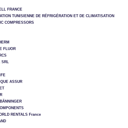
ELL FRANCE
ATION TUNISIENNE DE RÉFRIGÉRATION ET DE CLIMATISATION
IC COMPRESSORS
HERM
E FLUOR
RCS
 SRL
IFE
IQUE ASSUR
ET
R
BÄNNINGER
COMPONENTS
RLD RENTALS France
AND