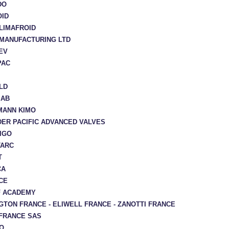
DO
ID
LIMAFROID
MANUFACTURING LTD
EV
PAC
LD
 AB
MANN KIMO
ER PACIFIC ADVANCED VALVES
IGO
TARC
T
CA
CE
F ACADEMY
GTON FRANCE - ELIWELL FRANCE - ZANOTTI FRANCE
FRANCE SAS
O