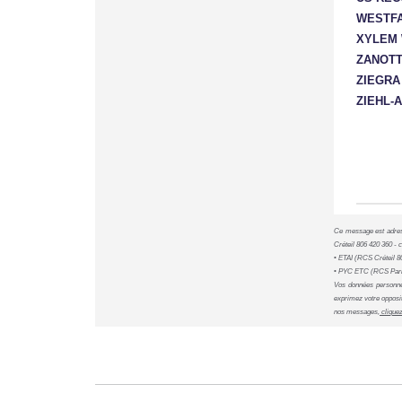
WESTF
XYLEM 
ZANOTT
ZIEGRA
ZIEHL-
Ce message est adress
Créteil 806 420 360 - 
• ETAI (RCS Créteil 80
• PYC ETC (RCS Paris 
Vos données personnel
exprimez votre opposit
nos messages,
cliquez