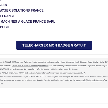
ALEN
WATER SOLUTIONS FRANCE
I FRANCE
 MACHINES A GLACE FRANCE SARL
ABEGG
TELECHARGER MON BADGE GRATUIT
é à [[EMAIL_TO]] car vous faites partie des abonnés à cette newsletter. Nous faisons partie du Groupe Infopro Digital : Salon SI
consultez notre
Politique en matière de données personnelles
. Les informations personnelles recueillies font l’objet d’un traitement par :
6 420 360), société membre du groupe Infopro Digital, leader de l'information des professionnels,
789 034 493, SIREN 789034493), éditeur d’information professionnelle, co-organisateurs du salon SIFA.
les pourront être conservées par ETAI et PYC ETC et utilisées pour vous envoyer des informations liées à votre activité profess
ion. Vous pouvez exercer vos droits sur vos données (accès, rectification etc.) en écrivant à
privacy-sifa@infopro-digital.com,
Pour s
 ici.