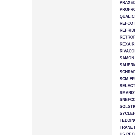
PRAXE
PROFRO
QUALIC
REFCO 
REFRID
RETRO
REXAIR
RIVACO
SAMON
SAUER
SCHRAD
SCM FR
SELEC
SMARD
SNEFC
SOLSTI
SYCLE
TEDDIN
TRANE 
US REC