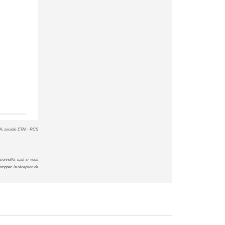
FA, société ETAI - RCS
ionnelle, sauf si vous
topper la réception de