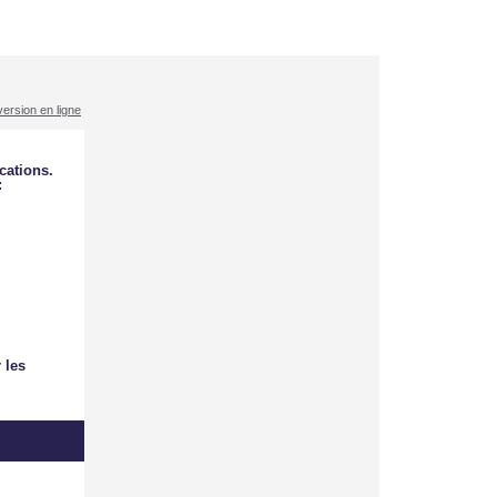
 version en ligne
cations.
:
 les