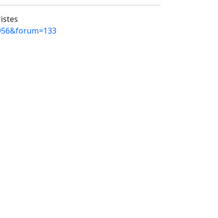
ristes
=4956&forum=133