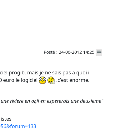
Posté : 24-06-2012 14:25
iel progib. mais je ne sais pas a quoi il
 euro le logiciel
.c'est enorme.
 une riviere en or,il en espererais une deuxieme"
ristes
=4956&forum=133