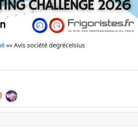
né
»» Avis société degrécelsius