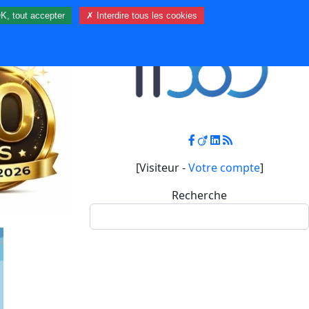
K, tout accepter
✗ Interdire tous les cookies
Contact
Mon compte
[Visiteur -
Votre compte
]
Recherche