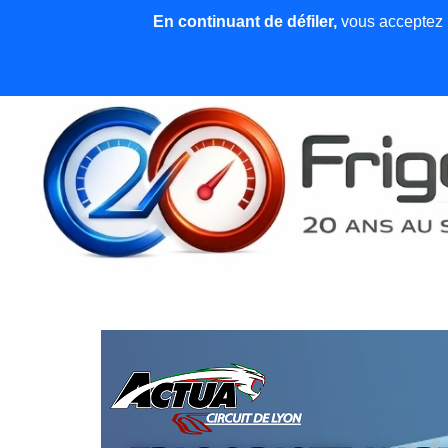
En continuant de défiler,
vous acceptez l'
Accueil
News et articles