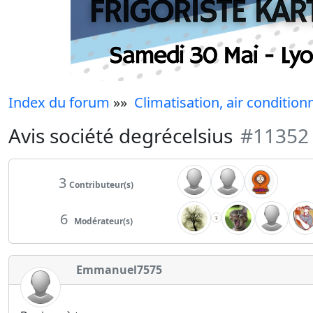
Index du forum
»»
Climatisation, air condition
Avis société degrécelsius
#11352
3
Contributeur(s)
6
Modérateur(s)
Emmanuel7575