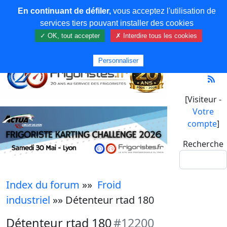
En continuant de défiler,
vous acceptez l'utilisation de
services tiers pouvant installer des cookies
✓ OK, tout accepter
✗ Interdire tous les cookies
Personnaliser
[Visiteur -
Votre
compte
]
Recherche
Index du forum
»»
Froid
industriel
»» Détenteur rtad 180
Détenteur rtad 180
#12200