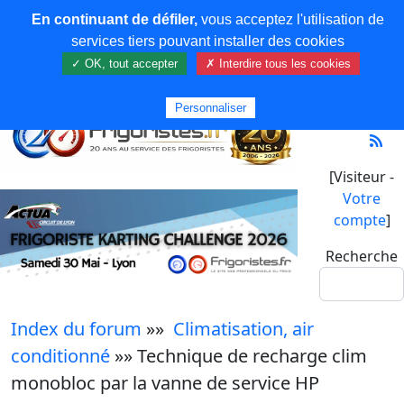
En continuant de défiler,
vous acceptez l'utilisation de
services tiers pouvant installer des cookies
✓ OK, tout accepter
✗ Interdire tous les cookies
Personnaliser
[Visiteur -
Votre
compte
]
Recherche
Index du forum
»»
Climatisation, air
conditionné
»» Technique de recharge clim
monobloc par la vanne de service HP