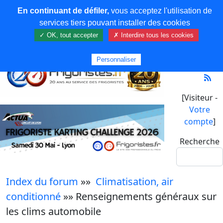
En continuant de défiler,
vous acceptez l'utilisation de
services tiers pouvant installer des cookies
✓ OK, tout accepter
✗ Interdire tous les cookies
Personnaliser
[Visiteur -
Votre
compte
]
Recherche
Index du forum
»»
Climatisation, air
conditionné
»» Renseignements généraux sur
les clims automobile