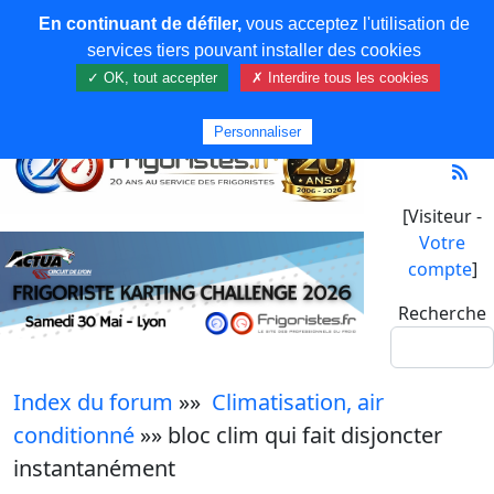
En continuant de défiler,
vous acceptez l'utilisation de
services tiers pouvant installer des cookies
✓ OK, tout accepter
✗ Interdire tous les cookies
Personnaliser
[Visiteur -
Votre
compte
]
Recherche
Index du forum
»»
Climatisation, air
conditionné
»» bloc clim qui fait disjoncter
instantanément