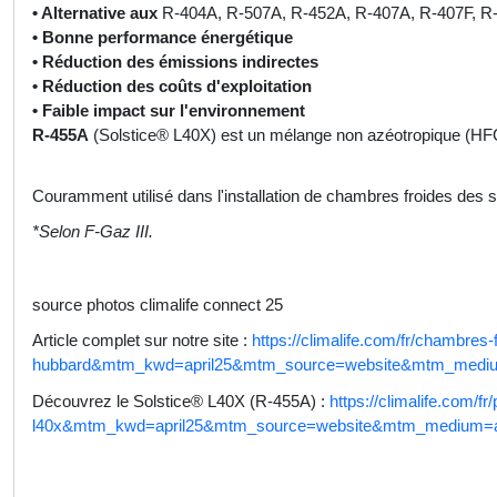
• Alternative aux
R-404A, R-507A, R-452A, R-407A, R-407F, R-448
• Bonne performance énergétique
• Réduction des émissions indirectes
• Réduction des coûts d'exploitation
• Faible impact sur l'environnement
R-455A
(Solstice® L40X) est un mélange non azéotropique (H
Couramment utilisé dans l'installation de chambres froides des so
*Selon F-Gaz III.
source photos climalife connect 25
Article complet sur notre site :
https://climalife.com/fr/chambres-
hubbard&mtm_kwd=april25&mtm_source=website&mtm_medium=
Découvrez le Solstice® L40X (R-455A) :
https://climalife.com/f
l40x&mtm_kwd=april25&mtm_source=website&mtm_medium=arti