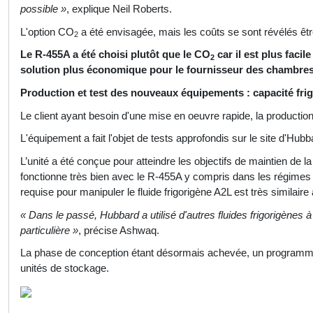
possible »
, explique Neil Roberts.
L'option CO
a été envisagée, mais les coûts se sont révélés êtr
2
Le R-455A a été choisi plutôt que le CO
car il est plus faci
2
solution plus économique pour le fournisseur des chambres
Production et test des nouveaux équipements : capacité fr
Le client ayant besoin d'une mise en oeuvre rapide, la productio
L'équipement a fait l'objet de tests approfondis sur le site d'Hubba
L’unité a été conçue pour atteindre les objectifs de maintien de
fonctionne très bien avec le R-455A y compris dans les régime
requise pour manipuler le fluide frigorigène A2L est très similair
« Dans le passé, Hubbard a utilisé d'autres fluides frigorigènes 
particulière »
, précise Ashwaq.
La phase de conception étant désormais achevée, un programme a
unités de stockage.