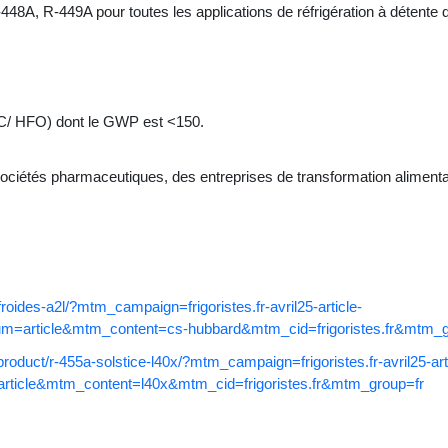
A, R-449A pour toutes les applications de réfrigération à détente d
FC/ HFO) dont le GWP est <150.
ciétés pharmaceutiques, des entreprises de transformation alimentaire
froides-a2l/?mtm_campaign=frigoristes.fr-avril25-article-
article&mtm_content=cs-hubbard&mtm_cid=frigoristes.fr&mtm_g
r/product/r-455a-solstice-l40x/?mtm_campaign=frigoristes.fr-avril25-ar
cle&mtm_content=l40x&mtm_cid=frigoristes.fr&mtm_group=fr