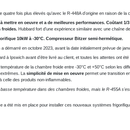
e quatre fois plus élevés qu’avec le R-448A d'origine en raison de la
le à mettre en oeuvre et a de meilleures performances. Coûtant 1/3
 froides.
Hubbard fort d’une expérience similaire avec une chaîne d
igorifique 10kW à -30°C. Compresseur Bitzer semi-hermétique.
n a démarré en octobre 2023, avant la date initialement prévue de janv
rd à Ipswich avant d'être livré au client, et toutes les attentes ont été 
 la température de la chambre froide entre -30°C et +50°C selon les d
s extrêmes. La
simplicité de mise en oeuvre
permet une transition en
e à celle des produits non-inflammables.
à basse température dans des chambres froides, mais le R-455A s'est a
 été mis en place pour installer ces nouveaux systèmes frigorifiqu