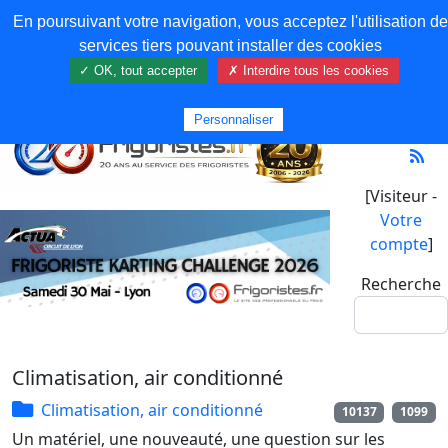
En poursuivant votre navigation, vous acceptez l'utilisation de
services tiers pouvant installer des cookies
✓ OK, tout accepter
✗ Interdire tous les cookies
Personnaliser
[Visiteur -
Votre
compte
]
Recherche
Climatisation, air conditionné
Climatisation, air conditionné
10137
1099
Un matériel, une nouveauté, une question sur les