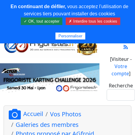
En continuant de défiler,
vous acceptez l'utilisation de
services tiers pouvant installer des cookies
✓ OK, tout accepter
✗ Interdire tous les cookies
Personnaliser
[Visiteur -
Votre
compte
]
Recherche
Accueil
Vos Photos
Galeries des membres
Photos proposé par AGfroid