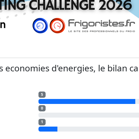
 economies d'energies, le bilan ca
5
0
1