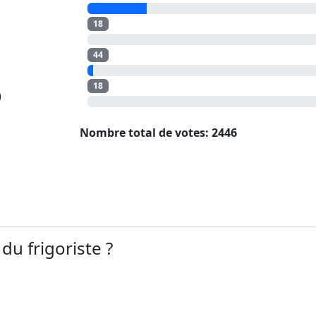
18
44
18
)
Nombre total de votes: 2446
du frigoriste ?