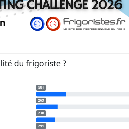
ité du frigoriste ?
351
263
238
291