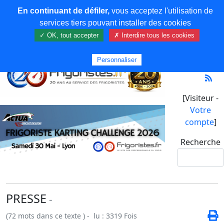
En continuant de défiler,
vous acceptez l'utilisation de
services tiers pouvant installer des cookies
✓ OK, tout accepter
✗ Interdire tous les cookies
Personnaliser
[Visiteur -
Votre
compte
]
Recherche
PRESSE
-
(72 mots dans ce texte ) - lu : 3319 Fois