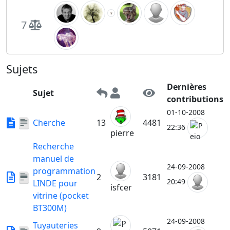
7
Sujets
Dernières
Sujet
contributions
01-10-2008
Cherche
13
4481
22:36
pierre
Recherche
manuel de
24-09-2008
programmation
2
3181
20:49
LINDE pour
isfcer
vitrine (pocket
BT300M)
24-09-2008
Tuyauteries