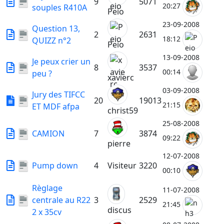
9
5071
20:27
souples R410A
Peio
23-09-2008
Question 13,
2
2631
18:12
QUIZZ n°2
Peio
13-09-2008
Je peux crier un
8
3537
00:14
peu ?
xavierc
03-09-2008
Jury des TIFCC
20
19013
21:15
ET MDF afpa
christ59
25-08-2008
CAMION
7
3874
09:22
pierre
12-07-2008
Pump down
4
Visiteur
3220
00:10
Règlage
11-07-2008
centrale au R22
3
2529
21:45
discus
2 x 35cv