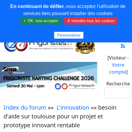
En continuant de défiler,
vous acceptez l'utilisation de
services tiers pouvant installer des cookies
✓ OK, tout accepter
✗ Interdire tous les cookies
Personnaliser
[Visiteur -
Votre
compte
]
Recherche
Index du forum
»»
L'innovation
»» besoin
d'aide sur toulouse pour un projet et
prototype innovant rentable